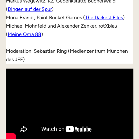
Markus Wegewitz, KZ-Gedenkstätte Buchenwald
(
Dingen auf der Spur
)
Mona Brandt, Paint Bucket Games (
The Darkest Files
)
Michael Mohnfeld und Alexander Zenker, rotXblau
(
Meine Oma 88
)
Moderation: Sebastian Ring (Medienzentrum München
des JFF)