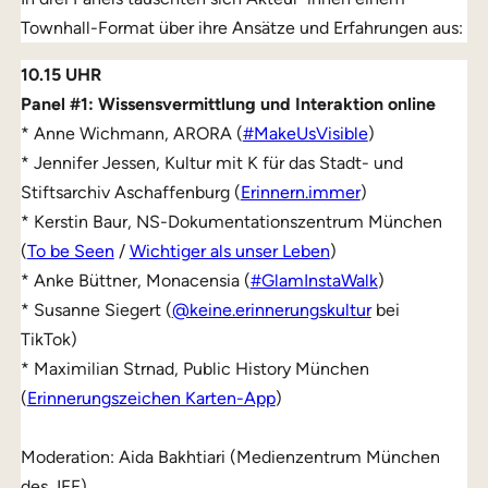
Townhall-Format über ihre Ansätze und Erfahrungen aus:
10.15 UHR
Panel #1: Wissensvermittlung und Interaktion online
* Anne Wichmann, ARORA (
#MakeUsVisible
)
* Jennifer Jessen, Kultur mit K für das Stadt- und
Stiftsarchiv Aschaffenburg (
Erinnern.immer
)
* Kerstin Baur, NS-Dokumentationszentrum München
(
To be Seen
/
Wichtiger als unser Leben
)
* Anke Büttner, Monacensia (
#GlamInstaWalk
)
* Susanne Siegert (
@keine.erinnerungskultur
bei
TikTok)
* Maximilian Strnad, Public History München
(
Erinnerungszeichen Karten-App
)
Moderation: Aida Bakhtiari (Medienzentrum München
des JFF)